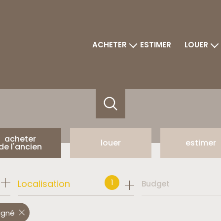
ACHETER
ESTIMER
LOUER
maisons
maisons
appartements
appartement
terrains
autres biens
immeubles
programmes neufs
bureaux et commerces
acheter
louer
estimer
de l'ancien
de l'ancien
à l'année
1
Localisation
Budget
du neuf
igné