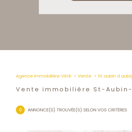
Agence immobilière Vitré
Vente
St aubin d aub
Vente immobilière St-Aubin
0
ANNONCE(S) TROUVÉE(S) SELON VOS CRITÈRES