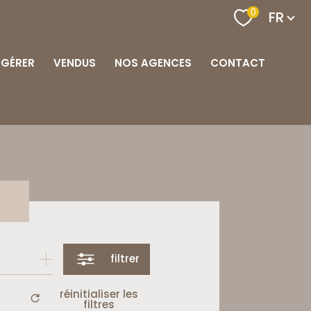
Langu
0
FR
GÉRER
VENDUS
NOS AGENCES
CONTACT
s
filtrer
réinitialiser les
filtres