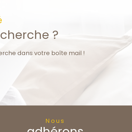
é
echerche ?
erche dans votre boîte mail !
Nous
adhérons