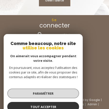
créer l'alerte
Se
connecter
espace propriétaire
Comme beaucoup, notre site
Nous
utilise les cookies
suivre
On aimerait vous accompagner pendant
votre visite.
En poursuivant, vous acceptez l'utilisation des
cookies par ce site, afin de vous proposer des
Nous
adhérons
contenus adaptés et réaliser des statistiques !
PARAMÉTRER
© 2026 | Tous droits réservés | Traduction powered by Google |
Nos honoraires
Plan du site
Mentions légales
Admin
TOUT ACCEPTER
Partenaires
Politique RGPD
Cookies