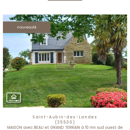
nouveauté
Saint-Aubin-des-Landes
(35500)
MAISON avec BEAU et GRAND TERRAIN à 10 mn sud ouest de