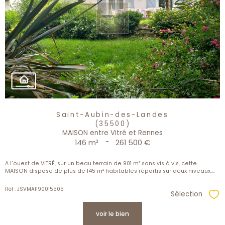
Saint-Aubin-des-Landes
(35500)
MAISON entre Vitré et Rennes
146 m²
-
261 500 €
A l'ouest de VITRÉ, sur un beau terrain de 901 m² sans vis à vis, cette
MAISON dispose de plus de 145 m² habitables répartis sur deux niveaux....
Réf : JSVMA1190015505
Sélection
Sél
voir le bien