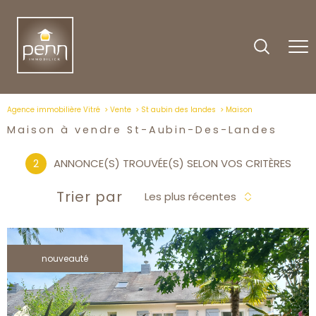
Agence immobilière Vitré
Vente
St aubin des landes
Maison
Maison à vendre St-Aubin-Des-Landes
2
ANNONCE(S) TROUVÉE(S) SELON VOS CRITÈRES
Trier par
Les plus récentes
nouveauté