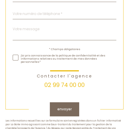
Téléphone
*
Message
Fieldset
*
par
défaut
Validation
* Champs obligatoires
j'ai pris connaissance de la politique de confidentialité et des
informations relatives au traitement de mes données
personnelles*
Contacter l'agence
02 99 74 00 00
Validation
envoyer
Les informations recueillies sur ce formulaire sont enregistrées dans un fichier informatisé
par La Boite Immo agissant comme Sous-traitant du traitement pour la gestion de la
clientèle/prospects de l'Agence / du Réseau qui reste Responsable du Traitement de vos