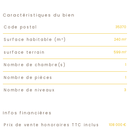
Caractéristiques du bien
Caractéristiques
Valeurs
35370
Code postal
240 m²
Surface habitable (m²)
599 m²
surface terrain
1
Nombre de chambre(s)
1
Nombre de pièces
3
Nombre de niveaux
Infos financières
Caractéristiques
Valeurs
108 000 €
Prix de vente honoraires TTC inclus