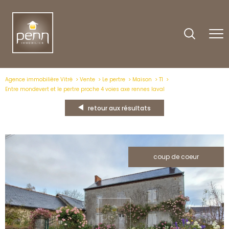
Agence immobilière Vitré
Vente
Le pertre
Maison
T1
Entre mondevert et le pertre proche 4 voies axe rennes laval
retour aux résultats
coup de coeur