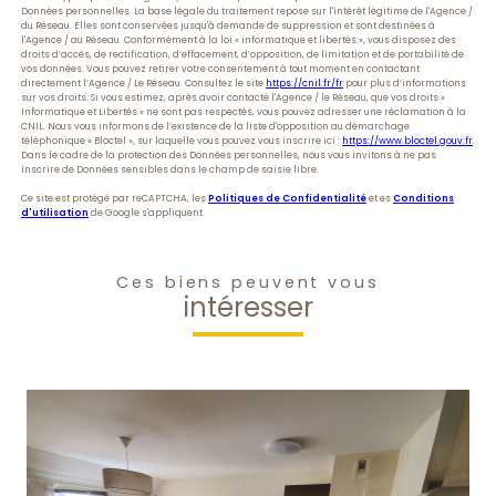
Données personnelles. La base légale du traitement repose sur l'intérêt légitime de l'Agence /
du Réseau. Elles sont conservées jusqu'à demande de suppression et sont destinées à
l'Agence / au Réseau. Conformément à la loi « informatique et libertés », vous disposez des
droits d’accès, de rectification, d’effacement, d’opposition, de limitation et de portabilité de
vos données. Vous pouvez retirer votre consentement à tout moment en contactant
directement l’Agence / Le Réseau. Consultez le site
https://cnil.fr/fr
pour plus d’informations
sur vos droits. Si vous estimez, après avoir contacté l'Agence / le Réseau, que vos droits «
Informatique et Libertés » ne sont pas respectés, vous pouvez adresser une réclamation à la
CNIL. Nous vous informons de l’existence de la liste d'opposition au démarchage
téléphonique « Bloctel », sur laquelle vous pouvez vous inscrire ici :
https://www.bloctel.gouv.fr
.
Dans le cadre de la protection des Données personnelles, nous vous invitons à ne pas
inscrire de Données sensibles dans le champ de saisie libre.
Ce site est protégé par reCAPTCHA, les
Politiques de Confidentialité
et es
Conditions
d'utilisation
de Google s'appliquent.
Ces biens peuvent vous
intéresser