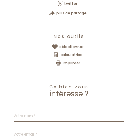
twitter
plus de partage
Nos outils
sélectionner
calculatrice
imprimer
Ce bien vous
intéresse ?
Nom
Fieldset
*
par
défaut
email
*