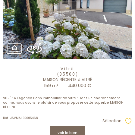
Vitré
(35500)
MAISON RÉCENTE à VITRÉ
159 m²
-
440 000 €
VITRÉ : A l'Agence Penn Immobilier de Vitré ! Dans un environnement
calme, nous avons le plaisir de vous proposer cette superbe MAISON
RÉCENTE...
Réf : JSVMA1190015468
Sélection
Sél
voir le bien