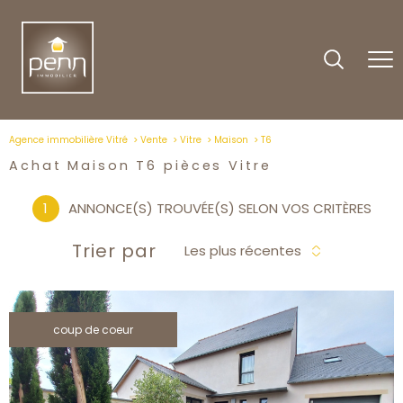
Agence immobilière Vitré
Vente
Vitre
Maison
T6
Achat Maison T6 pièces Vitre
1
ANNONCE(S) TROUVÉE(S) SELON VOS CRITÈRES
Trier par
Les plus récentes
coup de coeur