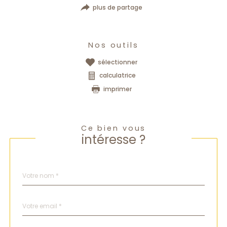
plus de partage
Nos outils
sélectionner
calculatrice
imprimer
Ce bien vous
intéresse ?
Nom
Fieldset
*
par
défaut
email
*