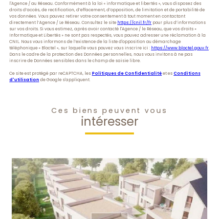
l'Agence / au Réseau. Conformément à la loi « informatique et libertés », vous disposez des
droits d’accès, de rectification, d’effacement, d’opposition, de limitation et de portabilité de
vos données. Vous pouvez retirer votre consentement à tout moment en contactant
directement l’Agence / Le Réseau. Consultez le site
https://cnil.fr/fr
pour plus d’informations
sur vos droits. Si vous estimez, après avoir contacté l'Agence / le Réseau, que vos droits «
Informatique et Libertés » ne sont pas respectés, vous pouvez adresser une réclamation à la
CNIL. Nous vous informons de l’existence de la liste d'opposition au démarchage
téléphonique « Bloctel », sur laquelle vous pouvez vous inscrire ici :
https://www.bloctel.gouv.fr
.
Dans le cadre de la protection des Données personnelles, nous vous invitons à ne pas
inscrire de Données sensibles dans le champ de saisie libre.
Ce site est protégé par reCAPTCHA, les
Politiques de Confidentialité
et es
Conditions
d'utilisation
de Google s'appliquent.
Ces biens peuvent vous
intéresser