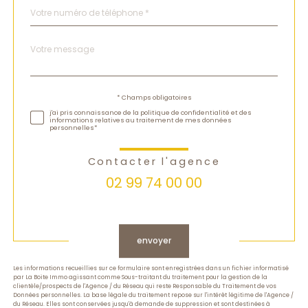
Téléphone
*
Message
Fieldset
*
par
défaut
Validation
* Champs obligatoires
j'ai pris connaissance de la politique de confidentialité et des
informations relatives au traitement de mes données
personnelles*
Contacter l'agence
02 99 74 00 00
Validation
envoyer
Les informations recueillies sur ce formulaire sont enregistrées dans un fichier informatisé
par La Boite Immo agissant comme Sous-traitant du traitement pour la gestion de la
clientèle/prospects de l'Agence / du Réseau qui reste Responsable du Traitement de vos
Données personnelles. La base légale du traitement repose sur l'intérêt légitime de l'Agence /
du Réseau. Elles sont conservées jusqu'à demande de suppression et sont destinées à