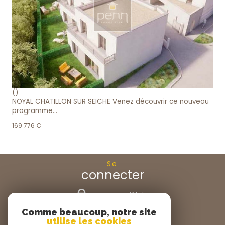
voir le bien
()
NOYAL CHATILLON SUR SEICHE Venez découvrir ce nouveau
programme...
169 776 €
Se
connecter
espace propriétaire
Comme beaucoup, notre site
Nous
utilise les cookies