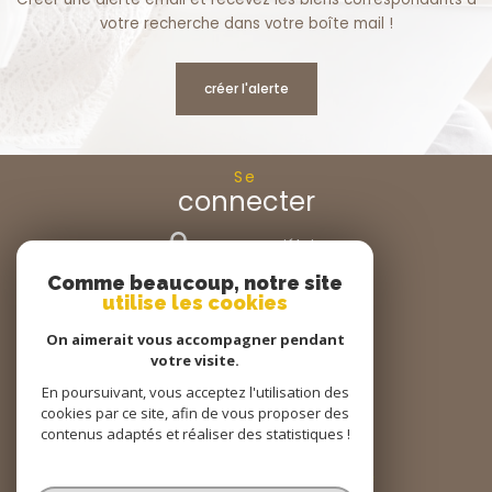
votre recherche dans votre boîte mail !
créer l'alerte
Se
connecter
espace propriétaire
Comme beaucoup, notre site
Nous
utilise les cookies
suivre
On aimerait vous accompagner pendant
votre visite.
En poursuivant, vous acceptez l'utilisation des
cookies par ce site, afin de vous proposer des
Nous
adhérons
contenus adaptés et réaliser des statistiques !