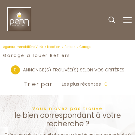
Agence immobilière Vitré
Location
Retiers
Garage
Garage à louer Retiers
0
ANNONCE(S) TROUVÉE(S) SELON VOS CRITÈRES
Trier par
Les plus récentes
Vous n'avez pas trouvé
le bien correspondant à votre
recherche ?
Créer une alerte email et recevez les biens correspondants à