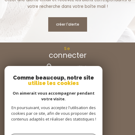
votre recherche dans votre boîte mail !
créer l'alerte
Se
connecter
espace propriétaire
Comme beaucoup, notre site
Nous
utilise les cookies
suivre
On aimerait vous accompagner pendant
votre visite.
En poursuivant, vous acceptez l'utilisation des
cookies par ce site, afin de vous proposer des
Nous
adhérons
contenus adaptés et réaliser des statistiques !