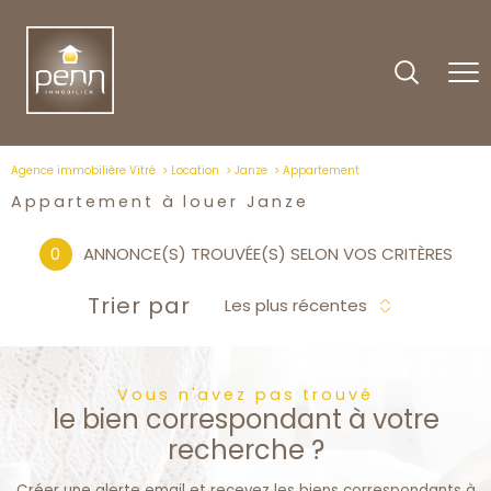
Agence immobilière Vitré
Location
Janze
Appartement
Appartement à louer Janze
0
ANNONCE(S) TROUVÉE(S) SELON VOS CRITÈRES
Trier par
Les plus récentes
Vous n'avez pas trouvé
le bien correspondant à votre
recherche ?
Créer une alerte email et recevez les biens correspondants à