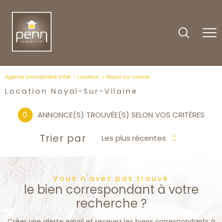
Agence immobilière Vitré
Location
Noyal sur vilaine
Location Noyal-Sur-Vilaine
0
ANNONCE(S) TROUVÉE(S) SELON VOS CRITÈRES
Trier par
Les plus récentes
Vous n'avez pas trouvé
le bien correspondant à votre
recherche ?
Créer une alerte email et recevez les biens correspondants à