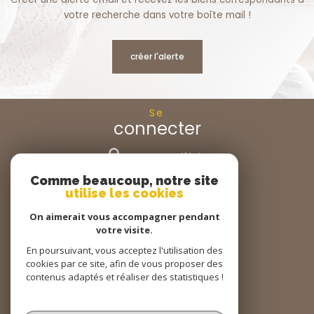
votre recherche dans votre boîte mail !
créer l'alerte
Se
connecter
espace propriétaire
Comme beaucoup, notre site
Nous
utilise les cookies
suivre
On aimerait vous accompagner pendant
votre visite.
En poursuivant, vous acceptez l'utilisation des
cookies par ce site, afin de vous proposer des
Nous
adhérons
contenus adaptés et réaliser des statistiques !