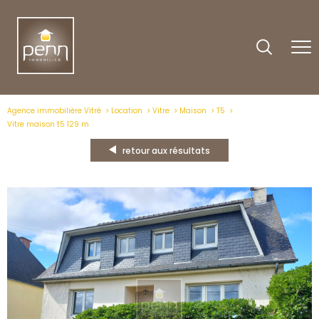
Agence immobilière Vitré
Location
Vitre
Maison
T5
Vitre maison t5 129 m
retour aux résultats