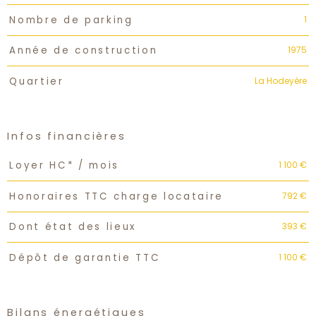
1
Nombre de parking
1975
Année de construction
La Hodeyère
Quartier
Infos financières
Caractéristiques
Valeurs
1 100 €
Loyer HC* / mois
792 €
Honoraires TTC charge locataire
393 €
Dont état des lieux
1 100 €
Dépôt de garantie TTC
Bilans énergétiques