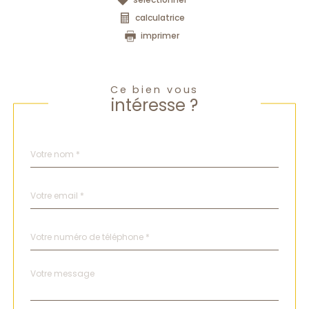
calculatrice
imprimer
Ce bien vous
intéresse ?
Nom
Fieldset
*
par
défaut
email
*
Téléphone
*
Message
Fieldset
*
par
défaut