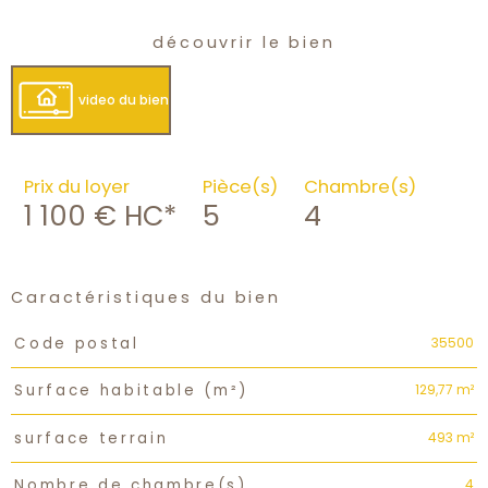
découvrir le bien
video du bien
Prix du loyer
Pièce(s)
Chambre(s)
1 100 €
HC*
5
4
Caractéristiques du bien
Caractéristiques
Valeurs
35500
Code postal
129,77 m²
Surface habitable (m²)
493 m²
surface terrain
4
Nombre de chambre(s)