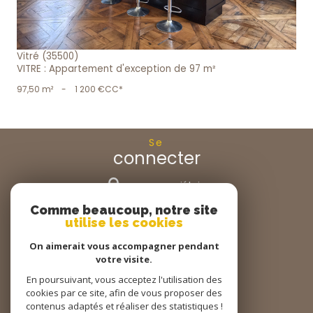
Vitré (35500)
VITRE : Appartement d'exception de 97 m²
97,50 m²
-
1 200 €
CC*
Se
connecter
espace propriétaire
Comme beaucoup, notre site
Nous
utilise les cookies
suivre
On aimerait vous accompagner pendant
votre visite.
En poursuivant, vous acceptez l'utilisation des
cookies par ce site, afin de vous proposer des
Nous
adhérons
contenus adaptés et réaliser des statistiques !