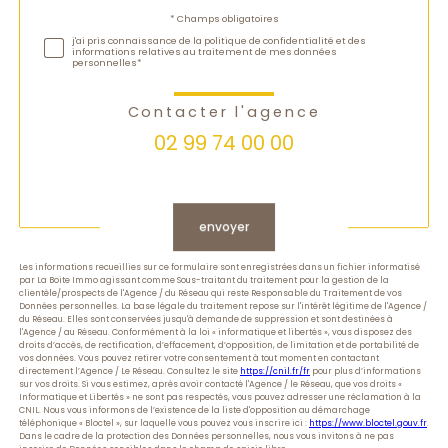
Validation
* Champs obligatoires
j'ai pris connaissance de la politique de confidentialité et des
informations relatives au traitement de mes données
personnelles*
Contacter l'agence
02 99 74 00 00
Validation
envoyer
Les informations recueillies sur ce formulaire sont enregistrées dans un fichier informatisé
par La Boite Immo agissant comme Sous-traitant du traitement pour la gestion de la
clientèle/prospects de l'Agence / du Réseau qui reste Responsable du Traitement de vos
Données personnelles. La base légale du traitement repose sur l'intérêt légitime de l'Agence /
du Réseau. Elles sont conservées jusqu'à demande de suppression et sont destinées à
l'Agence / au Réseau. Conformément à la loi « informatique et libertés », vous disposez des
droits d’accès, de rectification, d’effacement, d’opposition, de limitation et de portabilité de
vos données. Vous pouvez retirer votre consentement à tout moment en contactant
directement l’Agence / Le Réseau. Consultez le site
https://cnil.fr/fr
pour plus d’informations
sur vos droits. Si vous estimez, après avoir contacté l'Agence / le Réseau, que vos droits «
Informatique et Libertés » ne sont pas respectés, vous pouvez adresser une réclamation à la
CNIL. Nous vous informons de l’existence de la liste d'opposition au démarchage
téléphonique « Bloctel », sur laquelle vous pouvez vous inscrire ici :
https://www.bloctel.gouv.fr
.
Dans le cadre de la protection des Données personnelles, nous vous invitons à ne pas