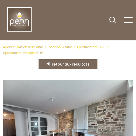
Agence immobilière Vitré
Location
Vitre
Appartement
T3
Spacieux t3 meuble 72 m
retour aux résultats