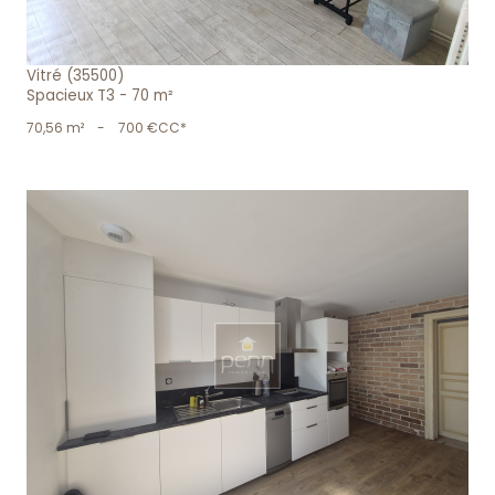
Vitré (35500)
Spacieux T3 - 70 m²
70,56 m²
-
700 €
CC*
voir le bien