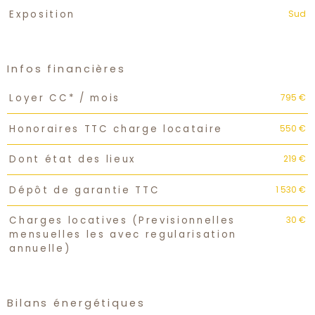
Sud
Exposition
Infos financières
Caractéristiques
Valeurs
795 €
Loyer CC* / mois
550 €
Honoraires TTC charge locataire
219 €
Dont état des lieux
1 530 €
Dépôt de garantie TTC
30 €
Charges locatives (Previsionnelles
mensuelles les avec regularisation
annuelle)
Bilans énergétiques