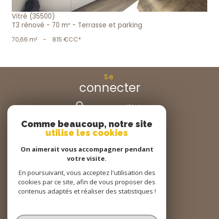
Vitré (35500)
T3 rénové - 70 m² - Terrasse et parking
70,66 m²
-
815 €
CC*
Se
connecter
espace propriétaire
Comme beaucoup, notre site
Nous
utilise les cookies
suivre
On aimerait vous accompagner pendant
votre visite.
En poursuivant, vous acceptez l'utilisation des
cookies par ce site, afin de vous proposer des
Nous
adhérons
contenus adaptés et réaliser des statistiques !