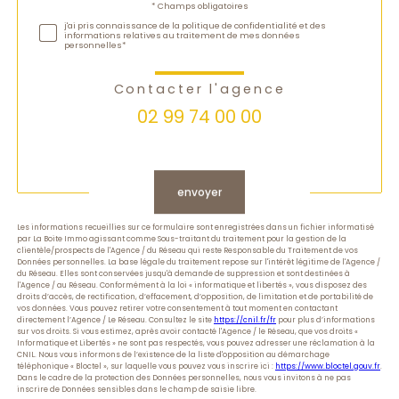
Validation
* Champs obligatoires
j'ai pris connaissance de la politique de confidentialité et des
informations relatives au traitement de mes données
personnelles*
Contacter l'agence
02 99 74 00 00
Validation
envoyer
Les informations recueillies sur ce formulaire sont enregistrées dans un fichier informatisé
par La Boite Immo agissant comme Sous-traitant du traitement pour la gestion de la
clientèle/prospects de l'Agence / du Réseau qui reste Responsable du Traitement de vos
Données personnelles. La base légale du traitement repose sur l'intérêt légitime de l'Agence /
du Réseau. Elles sont conservées jusqu'à demande de suppression et sont destinées à
l'Agence / au Réseau. Conformément à la loi « informatique et libertés », vous disposez des
droits d’accès, de rectification, d’effacement, d’opposition, de limitation et de portabilité de
vos données. Vous pouvez retirer votre consentement à tout moment en contactant
directement l’Agence / Le Réseau. Consultez le site
https://cnil.fr/fr
pour plus d’informations
sur vos droits. Si vous estimez, après avoir contacté l'Agence / le Réseau, que vos droits «
Informatique et Libertés » ne sont pas respectés, vous pouvez adresser une réclamation à la
CNIL. Nous vous informons de l’existence de la liste d'opposition au démarchage
téléphonique « Bloctel », sur laquelle vous pouvez vous inscrire ici :
https://www.bloctel.gouv.fr
.
Dans le cadre de la protection des Données personnelles, nous vous invitons à ne pas
inscrire de Données sensibles dans le champ de saisie libre.