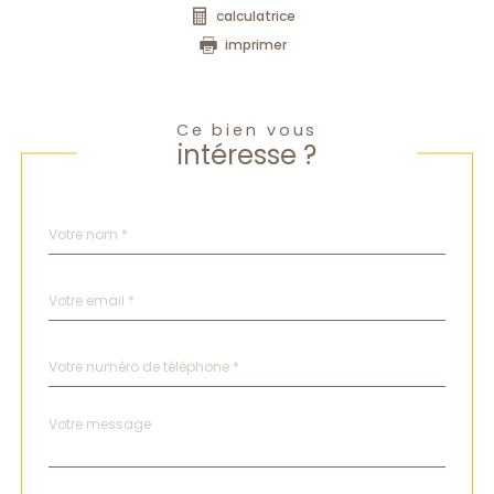
calculatrice
imprimer
Ce bien vous
intéresse ?
Nom
Fieldset
*
par
défaut
email
*
Téléphone
*
Message
Fieldset
*
par
défaut