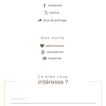
facebook
twitter
plus de partage
Nos outils
sélectionner
calculatrice
imprimer
Ce bien vous
intéresse ?
Nom
Fieldset
*
par
défaut