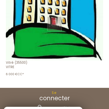
voir le bien
Vitré (35500)
VITRE
6 000 €
CC*
Se
connecter
espace propriétaire