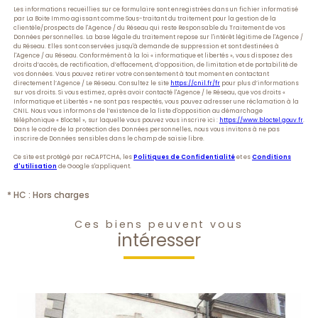
Les informations recueillies sur ce formulaire sont enregistrées dans un fichier informatisé
par La Boite Immo agissant comme Sous-traitant du traitement pour la gestion de la
clientèle/prospects de l'Agence / du Réseau qui reste Responsable du Traitement de vos
Données personnelles. La base légale du traitement repose sur l'intérêt légitime de l'Agence /
du Réseau. Elles sont conservées jusqu'à demande de suppression et sont destinées à
l'Agence / au Réseau. Conformément à la loi « informatique et libertés », vous disposez des
droits d’accès, de rectification, d’effacement, d’opposition, de limitation et de portabilité de
vos données. Vous pouvez retirer votre consentement à tout moment en contactant
directement l’Agence / Le Réseau. Consultez le site
https://cnil.fr/fr
pour plus d’informations
sur vos droits. Si vous estimez, après avoir contacté l'Agence / le Réseau, que vos droits «
Informatique et Libertés » ne sont pas respectés, vous pouvez adresser une réclamation à la
CNIL. Nous vous informons de l’existence de la liste d'opposition au démarchage
téléphonique « Bloctel », sur laquelle vous pouvez vous inscrire ici :
https://www.bloctel.gouv.fr
.
Dans le cadre de la protection des Données personnelles, nous vous invitons à ne pas
inscrire de Données sensibles dans le champ de saisie libre.
Ce site est protégé par reCAPTCHA, les
Politiques de Confidentialité
et es
Conditions
d'utilisation
de Google s'appliquent.
* HC : Hors charges
Ces biens peuvent vous
intéresser