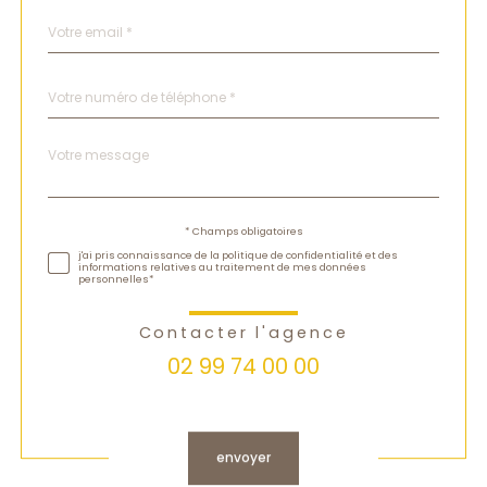
email
*
Téléphone
*
Message
Fieldset
*
par
défaut
Validation
* Champs obligatoires
j'ai pris connaissance de la politique de confidentialité et des
informations relatives au traitement de mes données
personnelles*
Contacter l'agence
02 99 74 00 00
Validation
envoyer